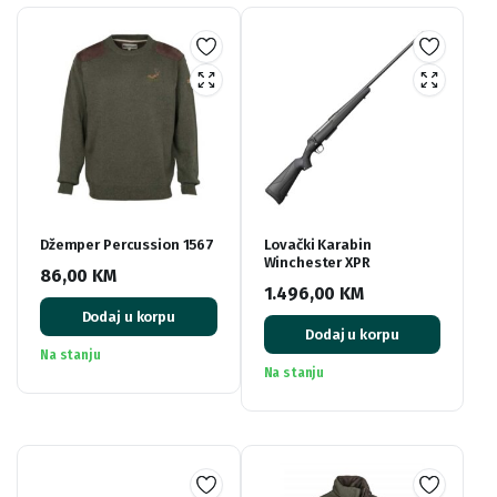
Džemper Percussion 1567
Lovački Karabin
Winchester XPR
86,00
KM
1.496,00
KM
Dodaj u korpu
Dodaj u korpu
Na stanju
Na stanju