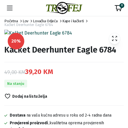
0
Početna
Lov
Lovačka Odjeća
Kape i kačketi
Kačket Deerhunter Eagle 6784
20%
Kačket Deerhunter Eagle 6784
39,20
KM
49,00
KM
Original
Current
Na stanju
price
price
Dodaj na listu želja
was:
is:
49,00 KM.
39,20 KM.
Dostava
na vašu kućnu adresu u roku od 2-4 radna dana
Provjereni proizvodi
,kvalitetna oprema provjerenih