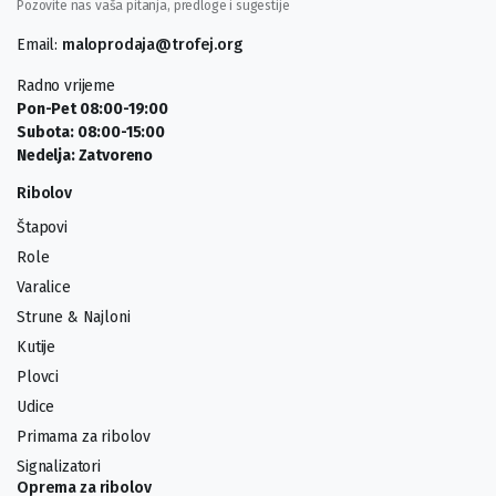
Pozovite nas vaša pitanja, predloge i sugestije
Email:
maloprodaja@trofej.org
Radno vrijeme
Pon-Pet 08:00-19:00
Subota: 08:00-15:00
Nedelja: Zatvoreno
Ribolov
Štapovi
Role
Varalice
Strune & Najloni
Kutije
Plovci
Udice
Primama za ribolov
Signalizatori
Oprema za ribolov