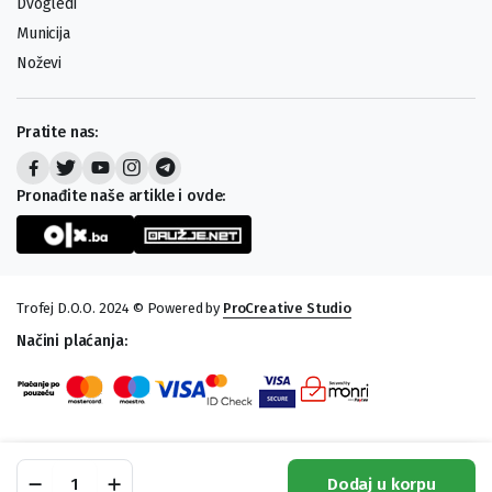
Dvogledi
Municija
Noževi
Pratite nas:
Pronađite naše artikle i ovde:
Trofej D.O.O. 2024 © Powered by
ProCreative Studio
Načini plaćanja:
Kačket
Dodaj u korpu
Deerhunter