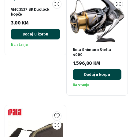
VMC 3537 BK Duolock
kopče
3,00
KM
Dodaj u korpu
Na stanju
Rola Shimano Stella
4000
1.596,00
KM
Dodaj u korpu
Na stanju