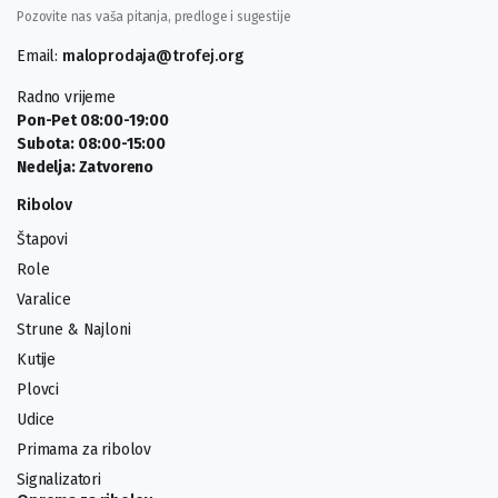
Pozovite nas vaša pitanja, predloge i sugestije
Email:
maloprodaja@trofej.org
Radno vrijeme
Pon-Pet 08:00-19:00
Subota: 08:00-15:00
Nedelja: Zatvoreno
Ribolov
Štapovi
Role
Varalice
Strune & Najloni
Kutije
Plovci
Udice
Primama za ribolov
Signalizatori