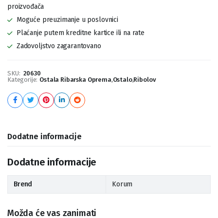
proizvođača
Moguće preuzimanje u poslovnici
Plaćanje putem kreditne kartice ili na rate
Zadovoljstvo zagarantovano
SKU:
20630
Kategorije:
Ostala Ribarska Oprema
,
Ostalo
,
Ribolov
Dodatne informacije
Dodatne informacije
Brend
Korum
Možda će vas zanimati