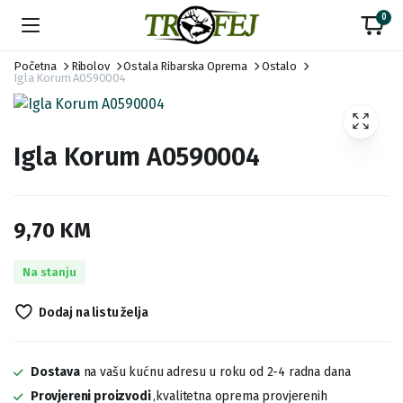
0
Početna
Ribolov
Ostala Ribarska Oprema
Ostalo
Igla Korum A0590004
Igla Korum A0590004
9,70
KM
Na stanju
Dodaj na listu želja
Dostava
na vašu kućnu adresu u roku od 2-4 radna dana
Provjereni proizvodi
,kvalitetna oprema provjerenih