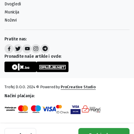
Dvogledi
Municija
Noževi
Pratite nas:
Pronađite naše artikle i ovde:
Trofej D.O.O. 2024 © Powered by
ProCreative Studio
Načini plaćanja:
Igla