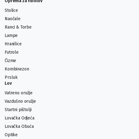
Oprema za ribolov
Stolice
Naočale
Ranci & Torbe
Lampe
Hranilice
Futrole
Čizme
Kombinezon
Prsluk
Lov
Vatreno oružje
Vazdušno oružje
Startni pištolji
Lovačka Odjeća
Lovačka Obuća
Optike