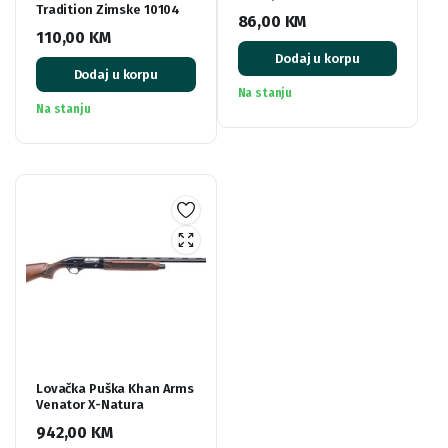
Tradition Zimske 10104
86,00
KM
110,00
KM
Dodaj u korpu
Dodaj u korpu
Na stanju
Na stanju
Lovačka Puška Khan Arms
Venator X-Natura
942,00
KM