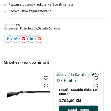
Plaćanje putem kreditne kartice ili na rate
Zadovoljstvo zagarantovano
SKU:
36422
Kategorije:
Futrole
,
Lov
,
Ostala Oprema
Možda će vas zanimati
Lovački Karabin Tikka T3X
Hunter
3.704,00
KM
Dodaj u korpu