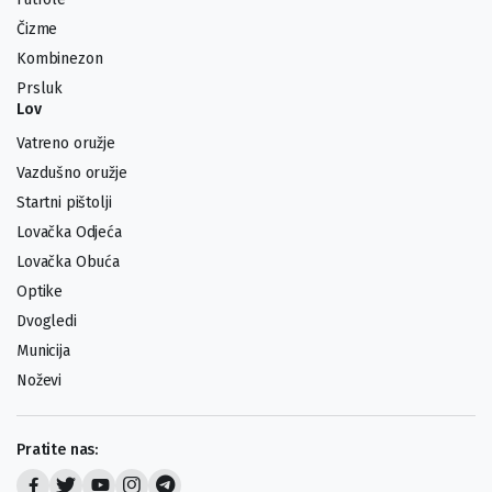
Čizme
Kombinezon
Prsluk
Lov
Vatreno oružje
Vazdušno oružje
Startni pištolji
Lovačka Odjeća
Lovačka Obuća
Optike
Dvogledi
Municija
Noževi
Pratite nas: