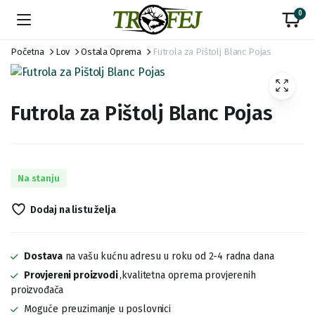
0
Početna
Lov
Ostala Oprema
Futrola za Pištolj Blanc Pojas
Futrola za Pištolj Blanc Pojas
Na stanju
Dodaj na listu želja
Dostava
na vašu kućnu adresu u roku od 2-4 radna dana
Provjereni proizvodi
,kvalitetna oprema provjerenih
proizvođača
Moguće preuzimanje u poslovnici