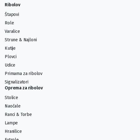
Ribolov
Štapovi
Role
Varalice
Strune & Najloni
Kutije
Plovci
Udice
Primama za ribolov
Signalizatori
Oprema za ribolov
Stolice
Naočale
Ranci & Torbe
Lampe
Hranilice
Futrole