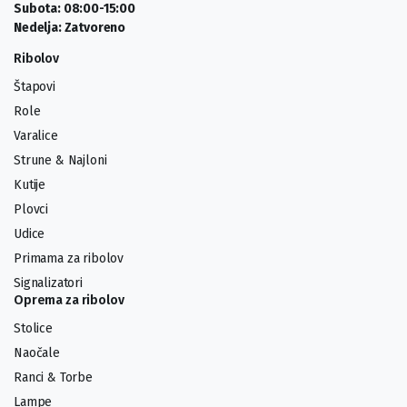
Subota: 08:00-15:00
Nedelja: Zatvoreno
Ribolov
Štapovi
Role
Varalice
Strune & Najloni
Kutije
Plovci
Udice
Primama za ribolov
Signalizatori
Oprema za ribolov
Stolice
Naočale
Ranci & Torbe
Lampe