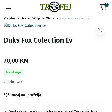
0
Početna
Ribolov
Odjeća i Obuća
Duks Fox Colection Lv
Duks Fox Colection Lv
70,00
KM
Na stanju
Veličina: XL>L
Dodaj na listu želja
Dostava
na vašu kućnu adresu u roku od 2-4 radna dana