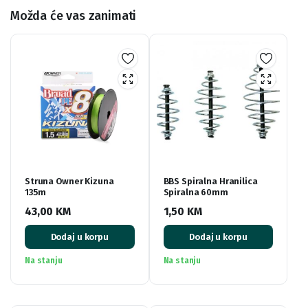
Možda će vas zanimati
Struna Owner Kizuna
BBS Spiralna Hranilica
135m
Spiralna 60mm
43,00
KM
1,50
KM
Dodaj u korpu
Dodaj u korpu
Na stanju
Na stanju