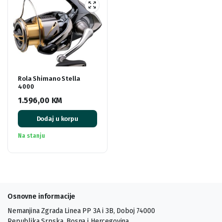
Rola Shimano Stella
4000
1.596,00
KM
Dodaj u korpu
Na stanju
Osnovne informacije
Nemanjina Zgrada Linea PP 3A i 3B, Doboj 74000
Republika Srpska, Bosna i Hercegovina