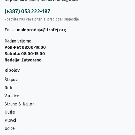
(+387) 053 222-197
Pozovite nas vaša pitanja, predloge i sugestije
Email:
maloprodaja@trofej.org
Radno vrijeme
Pon-Pet 08:00-19:00
Subota: 08:00-15:00
Nedelja: Zatvoreno
Ribolov
Štapovi
Role
Varalice
Strune & Najloni
Kutije
Plovci
Udice