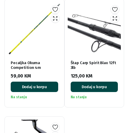
Pecaljka Okuma
Štap Carp Spirit Blax 12ft
Competition 4m
3lb
59,00
KM
125,00
KM
Dodaj u korpu
Dodaj u korpu
Na stanju
Na stanju