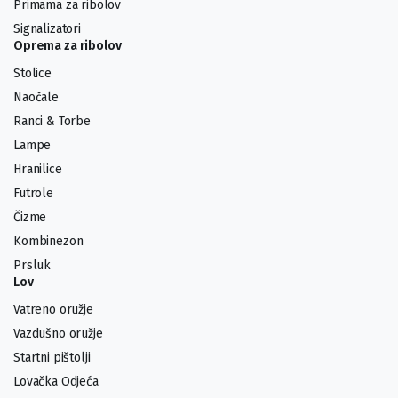
Primama za ribolov
Signalizatori
Oprema za ribolov
Stolice
Naočale
Ranci & Torbe
Lampe
Hranilice
Futrole
Čizme
Kombinezon
Prsluk
Lov
Vatreno oružje
Vazdušno oružje
Startni pištolji
Lovačka Odjeća