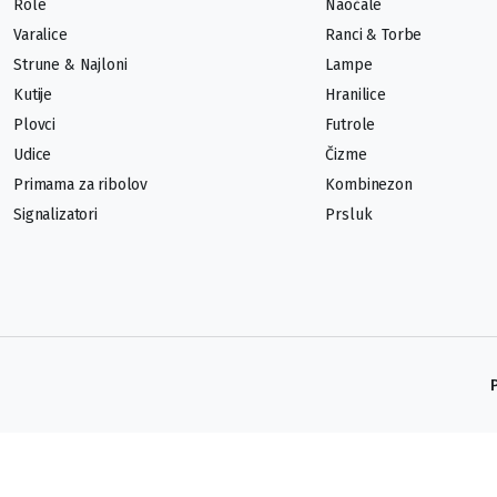
Role
Naočale
Varalice
Ranci & Torbe
Strune & Najloni
Lampe
Kutije
Hranilice
Plovci
Futrole
Udice
Čizme
Primama za ribolov
Kombinezon
Signalizatori
Prsluk