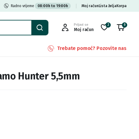
Radno vrijeme
08:00h to 19:00h
Moj račun
Lista želja
Korpa
Prijavi se
2
0
Moj račun
Trebate pomoć? Pozovite nas
Gamo Hunter 5,5mm