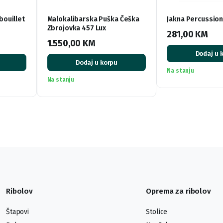
bouillet
Malokalibarska Puška Češka
Jakna Percussion
Zbrojovka 457 Lux
281,00
KM
1.550,00
KM
Dodaj u 
Dodaj u korpu
Na stanju
Na stanju
Ribolov
Oprema za ribolov
Štapovi
Stolice