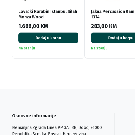
Lovački Karabin Istanbul Silah
Jakna Percussion Ram
Monza Wood
1374
1.666,00
KM
283,00
KM
Dodaj u korpu
Dodaj u korpu
Na stanju
Na stanju
Osnovne informacije
Nemanjina Zgrada Linea PP 3A i 3B, Doboj 74000
Republika Srpska, Bosna i Hercegovina