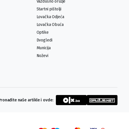
Vazdušno oružje
Startni pištolji
Lovačka Odjeća
Lovačka Obuća
Optike
Dvogledi
Municija
Noževi
Pronađite naše artikle i ovde: