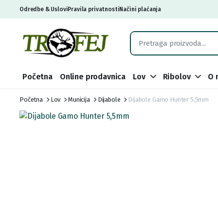
Odredbe & Uslovi
Pravila privatnosti
Načini plaćanja
Početna
Online prodavnica
Lov
Ribolov
O 
Početna
Lov
Municija
Dijabole
Dijabole Gamo Hunter 5,5mm