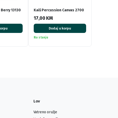
 Berry 13130
Kaiš Percussion Canvas 2700
17,00
KM
korpu
Dodaj u korpu
Na stanju
Lov
Vatreno oružje