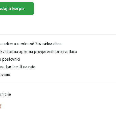
odaj u korpu
u adresu u roku od 2-4 radna dana
,kvalitetna oprema provjerenih proizvođača
 poslovnici
e kartice ili na rate
tovano
nicija