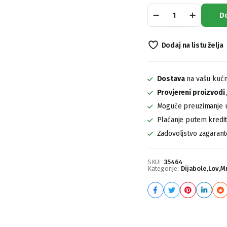
Dijabole
D
Gamo
Hunter
5,5mm
Dodaj na listu želja
quantity
Dostava
na vašu kućn
Provjereni proizvodi
Moguće preuzimanje u
Plaćanje putem kreditn
Zadovoljstvo zagaran
SKU:
35464
Kategorije:
Dijabole
,
Lov
,
Mu