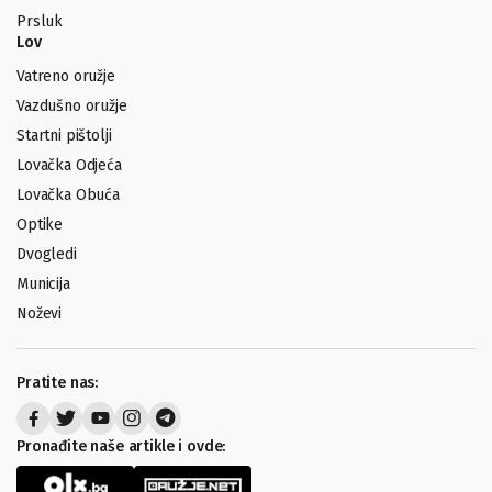
Prsluk
Lov
Vatreno oružje
Vazdušno oružje
Startni pištolji
Lovačka Odjeća
Lovačka Obuća
Optike
Dvogledi
Municija
Noževi
Pratite nas:
Pronađite naše artikle i ovde: