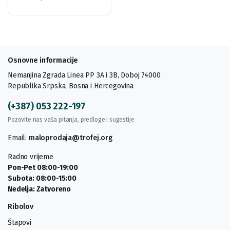
Osnovne informacije
Nemanjina Zgrada Linea PP 3A i 3B, Doboj 74000
Republika Srpska, Bosna i Hercegovina
(+387) 053 222-197
Pozovite nas vaša pitanja, predloge i sugestije
Email:
maloprodaja@trofej.org
Radno vrijeme
Pon-Pet 08:00-19:00
Subota: 08:00-15:00
Nedelja: Zatvoreno
Ribolov
Štapovi