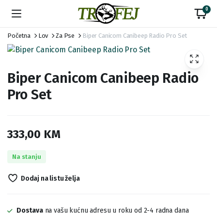
0
Početna
Lov
Za Pse
Biper Canicom Canibeep Radio Pro Set
Biper Canicom Canibeep Radio
Pro Set
333,00
KM
Na stanju
Dodaj na listu želja
Dostava
na vašu kućnu adresu u roku od 2-4 radna dana