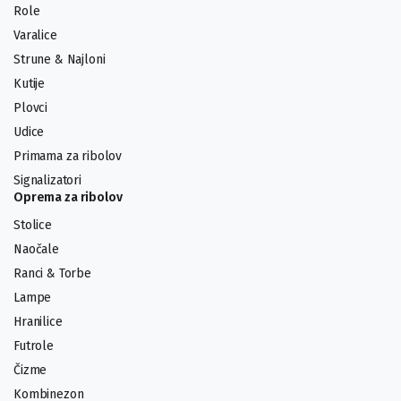
Role
Varalice
Strune & Najloni
Kutije
Plovci
Udice
Primama za ribolov
Signalizatori
Oprema za ribolov
Stolice
Naočale
Ranci & Torbe
Lampe
Hranilice
Futrole
Čizme
Kombinezon