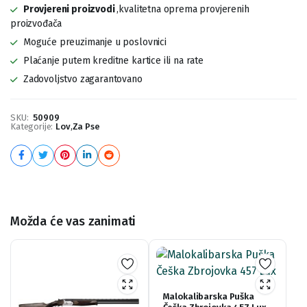
Provjereni proizvodi
,kvalitetna oprema provjerenih
proizvođača
Moguće preuzimanje u poslovnici
Plaćanje putem kreditne kartice ili na rate
Zadovoljstvo zagarantovano
SKU:
50909
Kategorije:
Lov
,
Za Pse
Možda će vas zanimati
Malokalibarska Puška