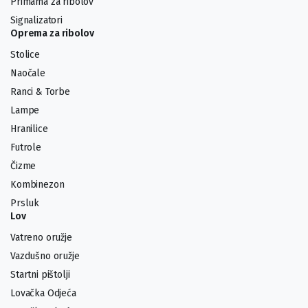
Primama za ribolov
Signalizatori
Oprema za ribolov
Stolice
Naočale
Ranci & Torbe
Lampe
Hranilice
Futrole
Čizme
Kombinezon
Prsluk
Lov
Vatreno oružje
Vazdušno oružje
Startni pištolji
Lovačka Odjeća