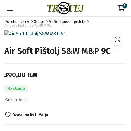
0
Početna
Lov
Oružje
Air Soft puške i pištolji
Air Soft Pištolj S&W M&P 9C
Air Soft Pištolj S&W M&P 9C
390,00
KM
Na stanju
Kalibar 6mm
Dodaj na listu želja