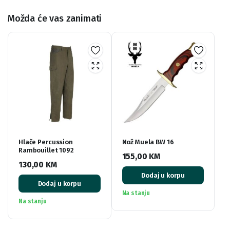
Možda će vas zanimati
Hlače Percussion
Nož Muela BW 16
Rambouillet 1092
155,00
KM
130,00
KM
Dodaj u korpu
Dodaj u korpu
Na stanju
Na stanju