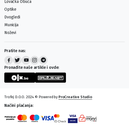
Lovačka Obuća
Optike
Dvogledi
Municija
Noževi
Pratite nas:
Pronađite naše artikle i ovde:
Trofej D.O.O. 2024 © Powered by
ProCreative Studio
Načini plaćanja: