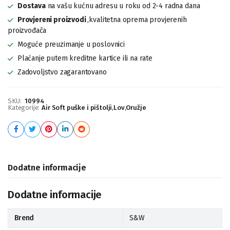
Dostava
na vašu kućnu adresu u roku od 2-4 radna dana
Provjereni proizvodi
,kvalitetna oprema provjerenih
proizvođača
Moguće preuzimanje u poslovnici
Plaćanje putem kreditne kartice ili na rate
Zadovoljstvo zagarantovano
SKU:
10994
Kategorije:
Air Soft puške i pištolji
,
Lov
,
Oružje
Dodatne informacije
Dodatne informacije
Brend
S&W