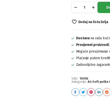
Air
D
Soft
Pištolj
Beretta
Dodaj na listu želja
M92
A1
Tactical
quantity
Dostava
na vašu kućn
Provjereni proizvodi
Moguće preuzimanje u
Plaćanje putem kreditn
Zadovoljstvo zagaran
SKU:
10992
Kategorije:
Air Soft puške i