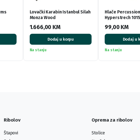
rms
Lovački Karabin Istanbul Silah
Hlače Percussio
Monza Wood
Hyperstrech 101
1.666,00
KM
99,00
KM
Dodaj u korpu
Dodaj u 
Na stanju
Na stanju
Ribolov
Oprema za ribolov
Štapovi
Stolice