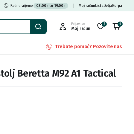
Radno vrijeme
08:00h to 19:00h
Moj račun
Lista želja
Korpa
Prijavi se
2
0
Moj račun
Trebate pomoć? Pozovite nas
štolj Beretta M92 A1 Tactical