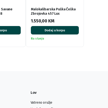
n Savane
Malokalibarska Puška Češka
58
Zbrojovka 457 Lux
1.550,00
KM
korpu
Dodaj u korpu
Na stanju
Lov
Vatreno oružje