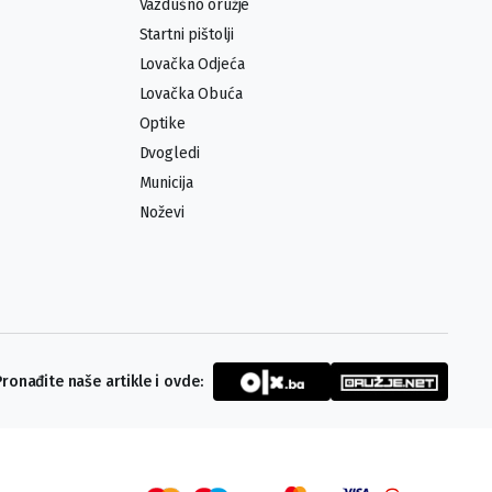
Vazdušno oružje
Startni pištolji
Lovačka Odjeća
Lovačka Obuća
Optike
Dvogledi
Municija
Noževi
Pronađite naše artikle i ovde: