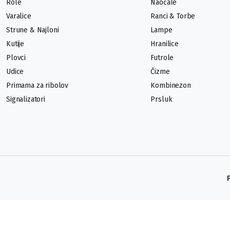
Role
Naočale
Varalice
Ranci & Torbe
Strune & Najloni
Lampe
Kutije
Hranilice
Plovci
Futrole
Udice
Čizme
Primama za ribolov
Kombinezon
Signalizatori
Prsluk