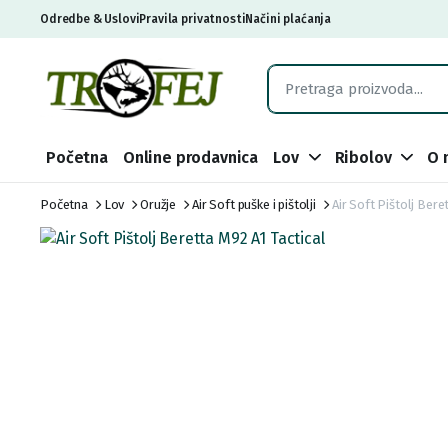
Odredbe & Uslovi
Pravila privatnosti
Načini plaćanja
Početna
Online prodavnica
Lov
Ribolov
O 
Početna
Lov
Oružje
Air Soft puške i pištolji
Air Soft Pištolj Bere