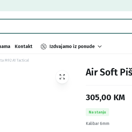
nama
Kontakt
Izdvajamo iz ponude
tta M92 A1 Tactical
Air Soft Pi
305,00
KM
Na stanju
Kalibar 6mm