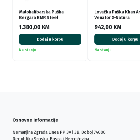
Malokalibarska Puška
Lovačka Puška Khan A
Bergara BMR Steel
Venator X-Natura
1.380,00
KM
942,00
KM
Dodaj u korpu
Dodaj u korpu
Na stanju
Na stanju
Osnovne informacije
Nemanjina Zgrada Linea PP 3A i 3B, Doboj 74000
Republika Srpska, Bosna i Hercegovina