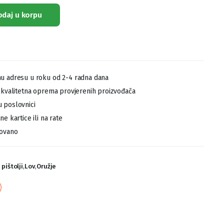
odaj u korpu
u adresu u roku od 2-4 radna dana
,kvalitetna oprema provjerenih proizvođača
 poslovnici
e kartice ili na rate
tovano
 pištolji
,
Lov
,
Oružje