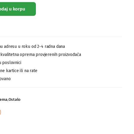
odaj u korpu
u adresu u roku od 2-4 radna dana
,kvalitetna oprema provjerenih proizvođača
 poslovnici
e kartice ili na rate
tovano
rema
,
Ostalo