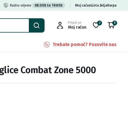
Radno vrijeme
08:00h to 19:00h
Moj račun
Lista želja
Korpa
Prijavi se
2
0
Moj račun
Trebate pomoć? Pozovite nas
uglice Combat Zone 5000