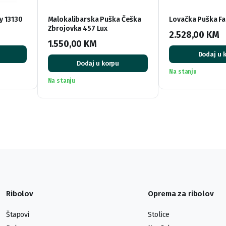
y 13130
Malokalibarska Puška Češka
Lovačka Puška Fa
Zbrojovka 457 Lux
2.528,00
KM
1.550,00
KM
Dodaj u 
Dodaj u korpu
Na stanju
Na stanju
Ribolov
Oprema za ribolov
Štapovi
Stolice