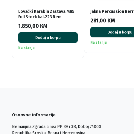
Lovački Karabin Zastava M85
Jakna Percussion Berr
Full Stock kal.223 Rem
281,00
KM
1.850,00
KM
Dodaj u korpu
Dodaj u korpu
Na stanju
Na stanju
Osnovne informacije
Nemanjina Zgrada Linea PP 3A i 3B, Doboj 74000
Republika Srpska, Bosna i Hercegovina