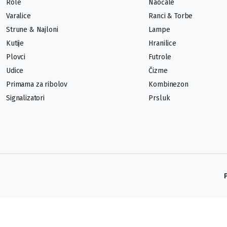
Role
Naočale
Varalice
Ranci & Torbe
Strune & Najloni
Lampe
Kutije
Hranilice
Plovci
Futrole
Udice
Čizme
Primama za ribolov
Kombinezon
Signalizatori
Prsluk