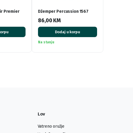
ir Premier
Džemper Percussion 1567
86,00
KM
korpu
Dodaj u korpu
Na stanju
Lov
Vatreno oružje