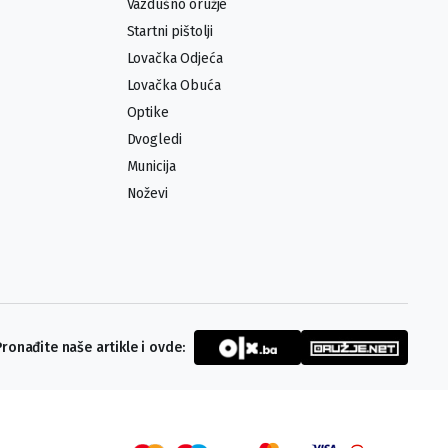
Vazdušno oružje
Startni pištolji
Lovačka Odjeća
Lovačka Obuća
Optike
Dvogledi
Municija
Noževi
Pronađite naše artikle i ovde: