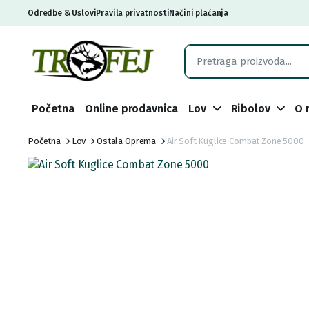
Odredbe & Uslovi
Pravila privatnosti
Načini plaćanja
Početna
Online prodavnica
Lov
Ribolov
O 
Početna
Lov
Ostala Oprema
Air Soft Kuglice Combat Zone 5000