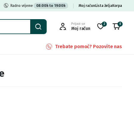
Radno vrijeme
08:00h to 19:00h
Moj račun
Lista želja
Korpa
Prijavi se
2
0
Moj račun
Trebate pomoć? Pozovite nas
le