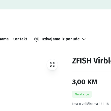
nama
Kontakt
Izdvajamo iz ponude
ZFISH Virb
3,00
KM
Na stanju
Ima u veličinama 14 i 16