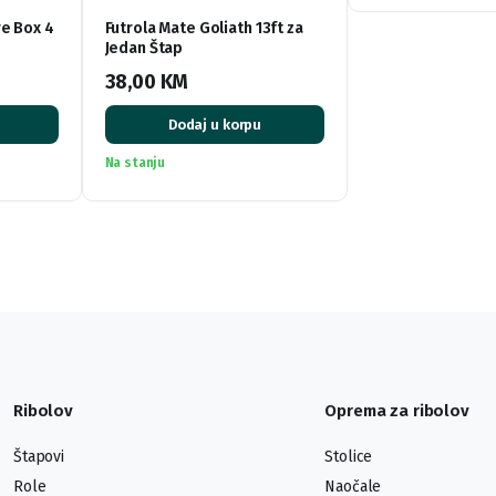
re Box 4
Futrola Mate Goliath 13ft za
Jedan Štap
38,00
KM
Dodaj u korpu
Na stanju
Ribolov
Oprema za ribolov
Štapovi
Stolice
Role
Naočale