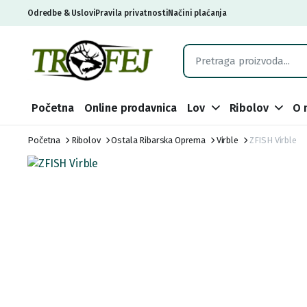
Odredbe & Uslovi
Pravila privatnosti
Načini plaćanja
Početna
Online prodavnica
Lov
Ribolov
O 
Početna
Ribolov
Ostala Ribarska Oprema
Virble
ZFISH Virble