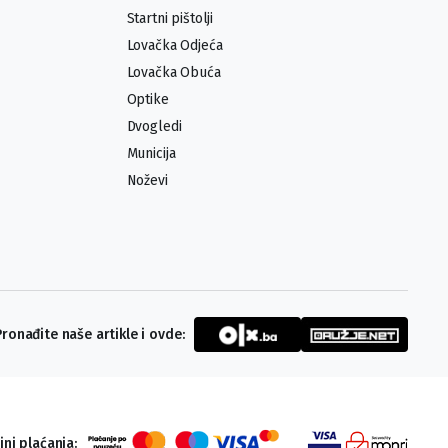
Startni pištolji
Lovačka Odjeća
Lovačka Obuća
Optike
Dvogledi
Municija
Noževi
Pronađite naše artikle i ovde:
ini plaćanja: