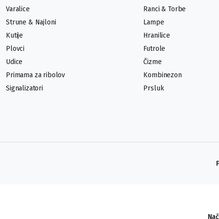
Varalice
Ranci & Torbe
Strune & Najloni
Lampe
Kutije
Hranilice
Plovci
Futrole
Udice
Čizme
Primama za ribolov
Kombinezon
Signalizatori
Prsluk
Nač