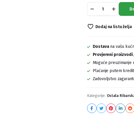
ZFISH
D
Virble
quantity
Dodaj na listu želja
Dostava
na vašu kućn
Provjereni proizvodi
Moguće preuzimanje u
Plaćanje putem kreditn
Zadovoljstvo zagaran
Kategorije:
Ostala Ribars