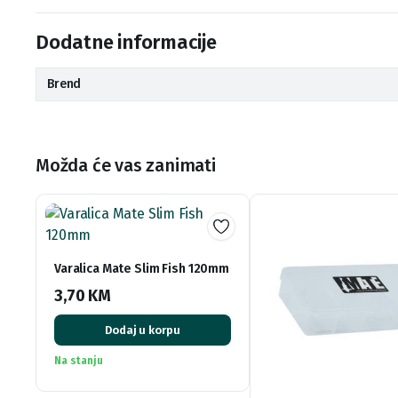
Dodatne informacije
Brend
Možda će vas zanimati
Varalica Mate Slim Fish 120mm
3,70
KM
Dodaj u korpu
Na stanju