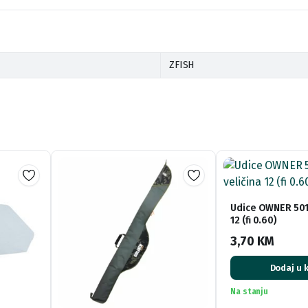
ZFISH
Udice OWNER 5018
12 (fi 0.60)
3,70
KM
Dodaj u 
Na stanju