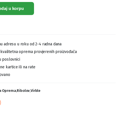
odaj u korpu
u adresu u roku od 2-4 radna dana
,kvalitetna oprema provjerenih proizvođača
 poslovnici
e kartice ili na rate
tovano
ka Oprema
,
Ribolov
,
Virble