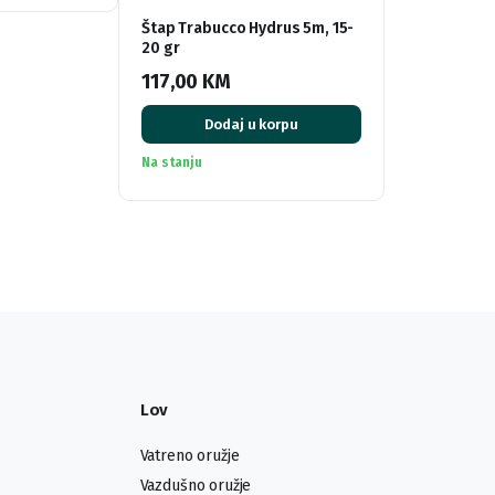
Štap Trabucco Hydrus 5m, 15-
20 gr
117,00
KM
Dodaj u korpu
Na stanju
Lov
Vatreno oružje
Vazdušno oružje