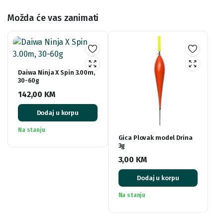
Možda će vas zanimati
Daiwa Ninja X Spin 3.00m,
30-60g
142,00
KM
Dodaj u korpu
Na stanju
Gica Plovak model Drina
3g
3,00
KM
Dodaj u korpu
Na stanju