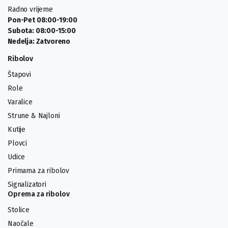
Radno vrijeme
Pon-Pet 08:00-19:00
Subota: 08:00-15:00
Nedelja: Zatvoreno
Ribolov
Štapovi
Role
Varalice
Strune & Najloni
Kutije
Plovci
Udice
Primama za ribolov
Signalizatori
Oprema za ribolov
Stolice
Naočale