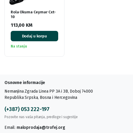
Rola Okuma Ceymar Cxt-
10
113,00
KM
Dodaj u korpu
Na stanju
Osnovne informacije
Nemanjina Zgrada Linea PP 3A i 3B, Doboj 74000
Republika Srpska, Bosna i Hercegovina
(+387) 053 222-197
Pozovite nas vaša pitanja, predloge i sugestije
Email:
maloprodaja@trofej.org