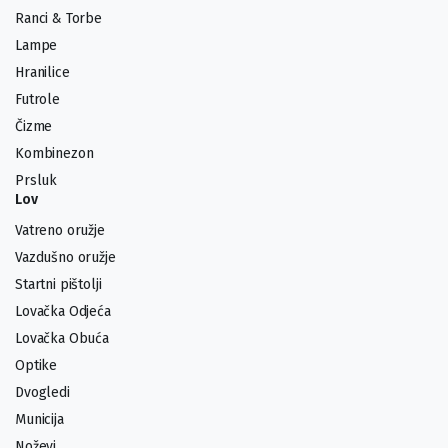
Ranci & Torbe
Lampe
Hranilice
Futrole
Čizme
Kombinezon
Prsluk
Lov
Vatreno oružje
Vazdušno oružje
Startni pištolji
Lovačka Odjeća
Lovačka Obuća
Optike
Dvogledi
Municija
Noževi