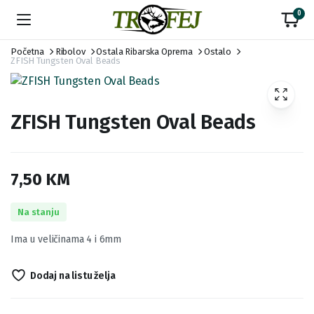
0
Početna
Ribolov
Ostala Ribarska Oprema
Ostalo
ZFISH Tungsten Oval Beads
ZFISH Tungsten Oval Beads
7,50
KM
Na stanju
Ima u veličinama 4 i 6mm
Dodaj na listu želja