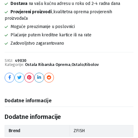
Dostava
na vašu kućnu adresu u roku od 2-4 radna dana
Provjereni proizvodi
,kvalitetna oprema provjerenih
proizvođača
Moguće preuzimanje u poslovnici
Plaćanje putem kreditne kartice ili na rate
Zadovoljstvo zagarantovano
SKU:
49030
Kategorije:
Ostala Ribarska Oprema
,
Ostalo
,
Ribolov
Dodatne informacije
Dodatne informacije
Brend
ZFISH