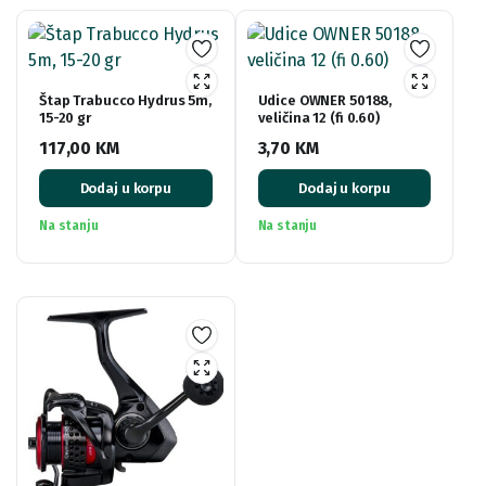
Štap Trabucco Hydrus 5m,
Udice OWNER 50188,
15-20 gr
veličina 12 (fi 0.60)
117,00
KM
3,70
KM
Dodaj u korpu
Dodaj u korpu
Na stanju
Na stanju