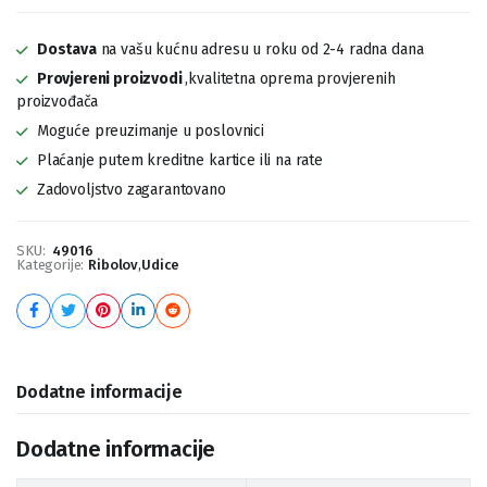
Dostava
na vašu kućnu adresu u roku od 2-4 radna dana
Provjereni proizvodi
,kvalitetna oprema provjerenih
proizvođača
Moguće preuzimanje u poslovnici
Plaćanje putem kreditne kartice ili na rate
Zadovoljstvo zagarantovano
SKU:
49016
Kategorije:
Ribolov
,
Udice
Dodatne informacije
Dodatne informacije