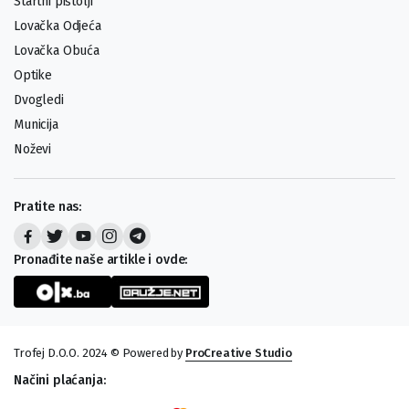
Startni pištolji
Lovačka Odjeća
Lovačka Obuća
Optike
Dvogledi
Municija
Noževi
Pratite nas:
Pronađite naše artikle i ovde:
Trofej D.O.O. 2024 © Powered by
ProCreative Studio
Načini plaćanja: