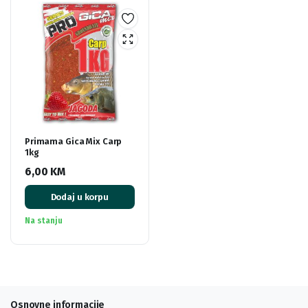
Primama Gica Mix Carp
1kg
6,00
KM
Dodaj u korpu
Na stanju
Osnovne informacije