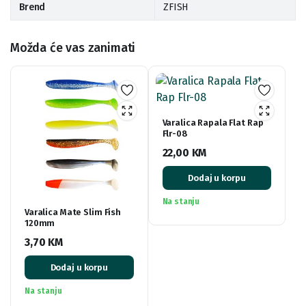
Brend
ZFISH
Možda će vas zanimati
Varalica Rapala Flat Rap
Flr-08
22,00
KM
Dodaj u korpu
Na stanju
Varalica Mate Slim Fish
120mm
3,70
KM
Dodaj u korpu
Na stanju