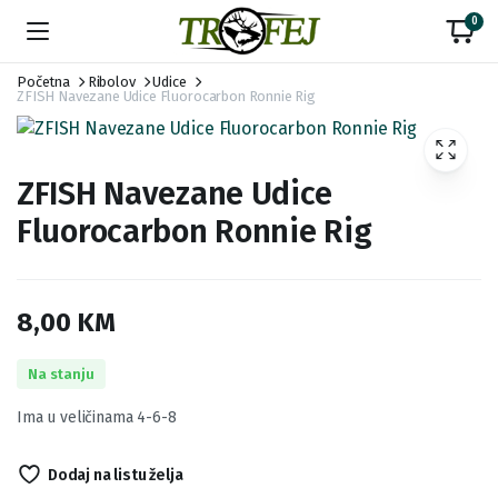
0
Početna
Ribolov
Udice
ZFISH Navezane Udice Fluorocarbon Ronnie Rig
ZFISH Navezane Udice
Fluorocarbon Ronnie Rig
8,00
KM
Na stanju
Ima u veličinama 4-6-8
Dodaj na listu želja