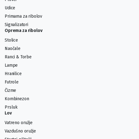
Udice
Primama za ribolov
Signalizatori
Oprema za ribolov
Stolice
Naočale
Ranci & Torbe
Lampe
Hranilice
Futrole
Čizme
Kombinezon
Prsluk
Lov
Vatreno oružje
Vazdušno oružje