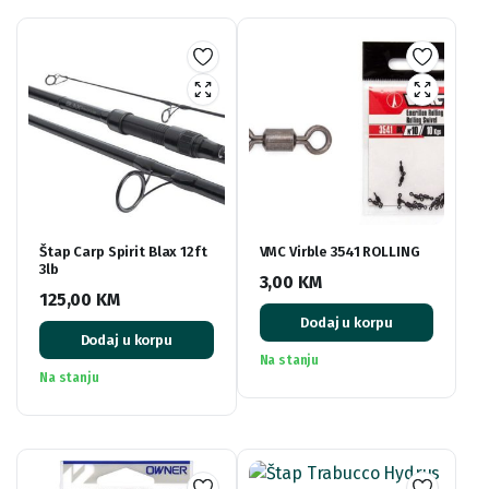
Štap Carp Spirit Blax 12ft
VMC Virble 3541 ROLLING
3lb
3,00
KM
125,00
KM
Dodaj u korpu
Dodaj u korpu
Na stanju
Na stanju