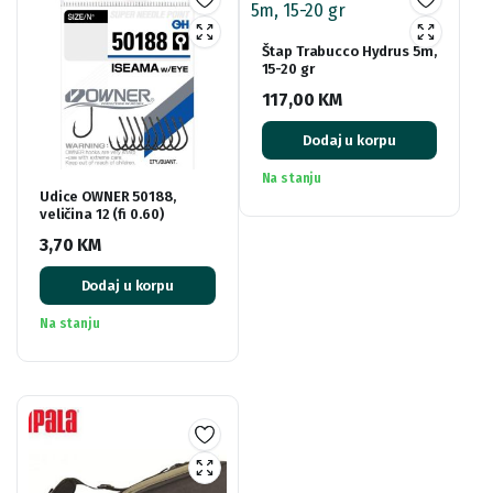
Štap Trabucco Hydrus 5m,
15-20 gr
117,00
KM
Dodaj u korpu
Na stanju
Udice OWNER 50188,
veličina 12 (fi 0.60)
3,70
KM
Dodaj u korpu
Na stanju