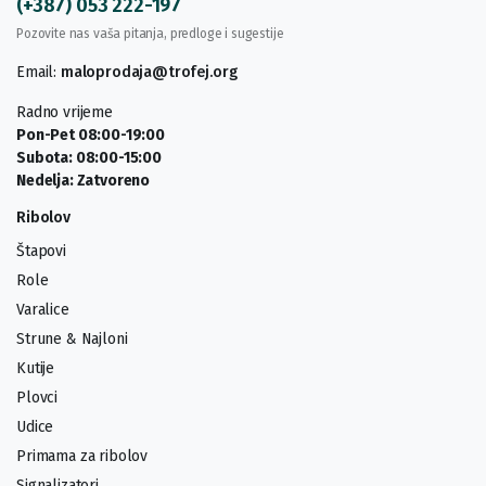
(+387) 053 222-197
Pozovite nas vaša pitanja, predloge i sugestije
Email:
maloprodaja@trofej.org
Radno vrijeme
Pon-Pet 08:00-19:00
Subota: 08:00-15:00
Nedelja: Zatvoreno
Ribolov
Štapovi
Role
Varalice
Strune & Najloni
Kutije
Plovci
Udice
Primama za ribolov
Signalizatori