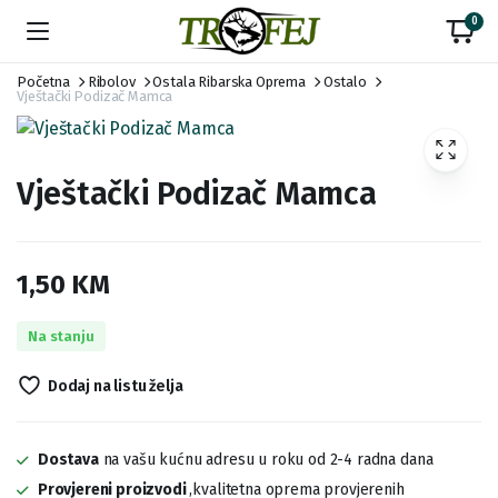
0
Početna
Ribolov
Ostala Ribarska Oprema
Ostalo
Vještački Podizač Mamca
Vještački Podizač Mamca
1,50
KM
Na stanju
Dodaj na listu želja
Dostava
na vašu kućnu adresu u roku od 2-4 radna dana
Provjereni proizvodi
,kvalitetna oprema provjerenih