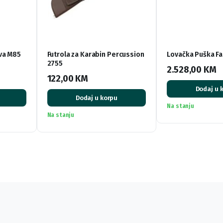
ava M85
Futrola za Karabin Percussion
Lovačka Puška Fa
2755
2.528,00
KM
122,00
KM
Dodaj u 
Dodaj u korpu
Na stanju
Na stanju