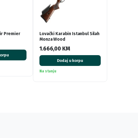
ir Premier
Lovački Karabin Istanbul Silah
Monza Wood
1.666,00
KM
korpu
Dodaj u korpu
Na stanju