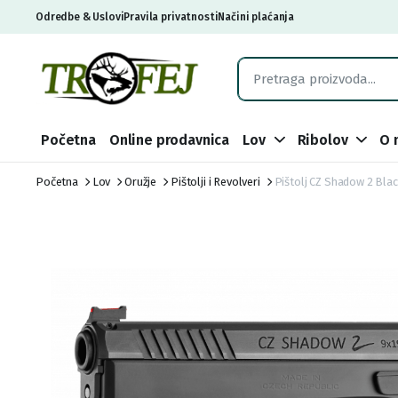
Odredbe & Uslovi
Pravila privatnosti
Načini plaćanja
Početna
Online prodavnica
Lov
Ribolov
O 
Početna
Lov
Oružje
Pištolji i Revolveri
Pištolj CZ Shadow 2 Blac