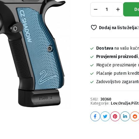
Pištolj
D
CZ
Shadow
2
Dodaj na listu želja
2
Black
quantity
Dostava
na vašu kućn
Provjereni proizvodi
Moguće preuzimanje u
Plaćanje putem kreditn
Zadovoljstvo zagaran
SKU:
30360
Kategorije:
Lov
,
Oružje
,
Pišt