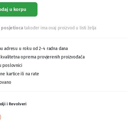
odaj u korpu
 posjetioca
također ima ovaj proizvod u listi želja
u adresu u roku od 2-4 radna dana
,kvalitetna oprema provjerenih proizvođača
 poslovnici
e kartice ili na rate
tovano
olji i Revolveri