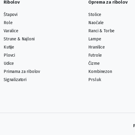
Ribolov
Oprema za ribolov
Štapovi
Stolice
Role
Naočale
Varalice
Ranci & Torbe
Strune & Najloni
Lampe
Kutije
Hranilice
Plovci
Futrole
Udice
Čizme
Primama za ribolov
Kombinezon
Signalizatori
Prsluk