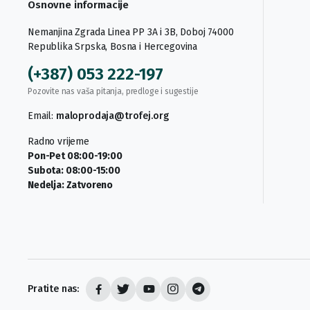
Osnovne informacije
Nemanjina Zgrada Linea PP 3A i 3B, Doboj 74000
Republika Srpska, Bosna i Hercegovina
(+387) 053 222-197
Pozovite nas vaša pitanja, predloge i sugestije
Email:
maloprodaja@trofej.org
Radno vrijeme
Pon-Pet 08:00-19:00
Subota: 08:00-15:00
Nedelja: Zatvoreno
Pratite nas: