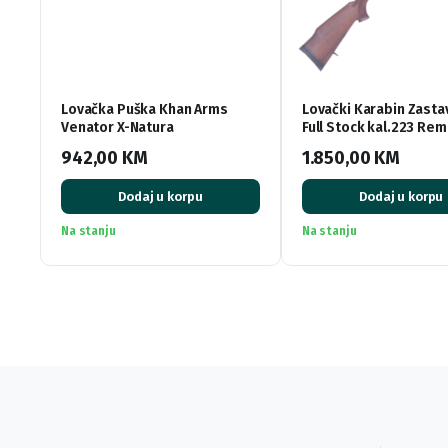
Lovačka Puška Khan Arms
Lovački Karabin Zast
Venator X-Natura
Full Stock kal.223 Rem
942,00
KM
1.850,00
KM
Dodaj u korpu
Dodaj u korpu
Na stanju
Na stanju