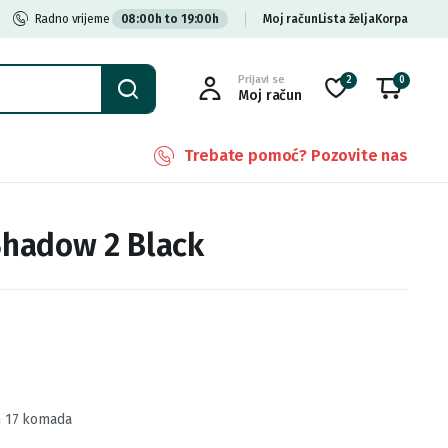
Radno vrijeme
08:00h to 19:00h
Moj račun
Lista želja
Korpa
Prijavi se
2
0
Moj račun
Trebate pomoć? Pozovite nas
 Shadow 2 Black
n 17 komada