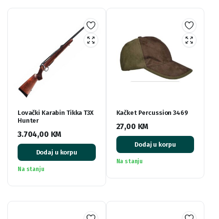
Lovački Karabin Tikka T3X
Kačket Percussion 3469
Hunter
27,00
KM
3.704,00
KM
Dodaj u korpu
Dodaj u korpu
Na stanju
Na stanju