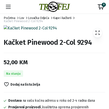
0
Početna
Lov
Lovačka Odjeća
Kape i kačketi
Kačket Pinewood 2-Col 9294
Kačket Pinewood 2-Col 9294
52,00
KM
Na stanju
Dodaj na listu želja
Dostava
na vašu kućnu adresu u roku od 2-4 radna dana
Provjereni proizvodi
,kvalitetna oprema provjerenih