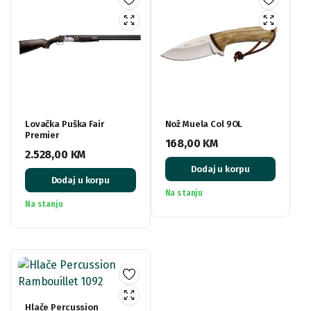
Lovačka Puška Fair
Nož Muela Col 9OL
Premier
168,00
KM
2.528,00
KM
Dodaj u korpu
Dodaj u korpu
Na stanju
Na stanju
Hlače Percussion