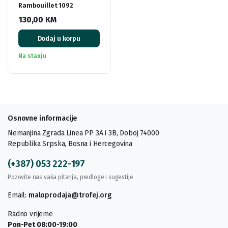
Rambouillet 1092
130,00
KM
Dodaj u korpu
Na stanju
Osnovne informacije
Nemanjina Zgrada Linea PP 3A i 3B, Doboj 74000
Republika Srpska, Bosna i Hercegovina
(+387) 053 222-197
Pozovite nas vaša pitanja, predloge i sugestije
Email:
maloprodaja@trofej.org
Radno vrijeme
Pon-Pet 08:00-19:00