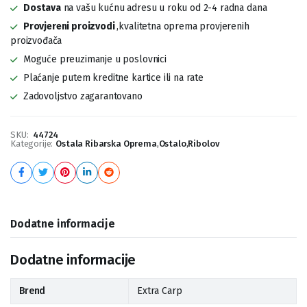
Dostava
na vašu kućnu adresu u roku od 2-4 radna dana
Provjereni proizvodi
,kvalitetna oprema provjerenih
proizvođača
Moguće preuzimanje u poslovnici
Plaćanje putem kreditne kartice ili na rate
Zadovoljstvo zagarantovano
SKU:
44724
Kategorije:
Ostala Ribarska Oprema
,
Ostalo
,
Ribolov
Dodatne informacije
Dodatne informacije
Brend
Extra Carp