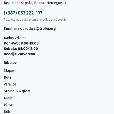
Republika Srpska, Bosna i Hercegovina
(+387) 053 222-197
Pozovite nas vaša pitanja, predloge i sugestije
Email:
maloprodaja@trofej.org
Radno vrijeme
Pon-Pet 08:00-19:00
Subota: 08:00-15:00
Nedelja: Zatvoreno
Ribolov
Štapovi
Role
Varalice
Strune & Najloni
Kutije
Plovci
Udice