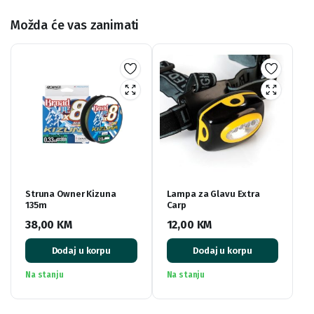
Možda će vas zanimati
Struna Owner Kizuna
Lampa za Glavu Extra
135m
Carp
38,00
KM
12,00
KM
Dodaj u korpu
Dodaj u korpu
Na stanju
Na stanju