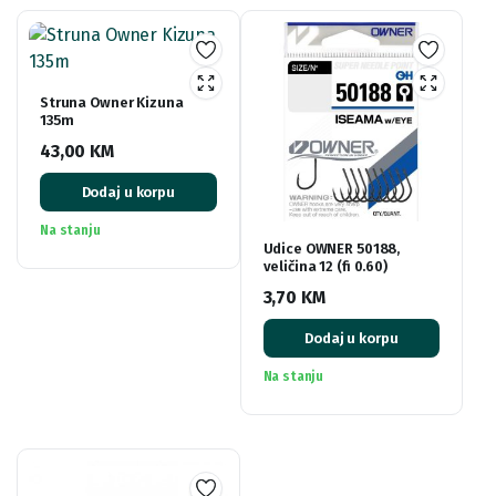
Struna Owner Kizuna
135m
43,00
KM
Dodaj u korpu
Na stanju
Udice OWNER 50188,
veličina 12 (fi 0.60)
3,70
KM
Dodaj u korpu
Na stanju