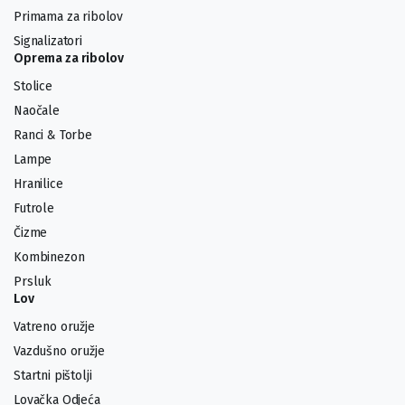
Primama za ribolov
Signalizatori
Oprema za ribolov
Stolice
Naočale
Ranci & Torbe
Lampe
Hranilice
Futrole
Čizme
Kombinezon
Prsluk
Lov
Vatreno oružje
Vazdušno oružje
Startni pištolji
Lovačka Odjeća