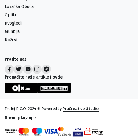
Lovačka Obuća
Optike
Dvogledi
Municija
Noževi
Pratite nas:
Pronađite naše artikle i ovde:
Trofej D.O.O. 2024 © Powered by
ProCreative Studio
Načini plaćanja: