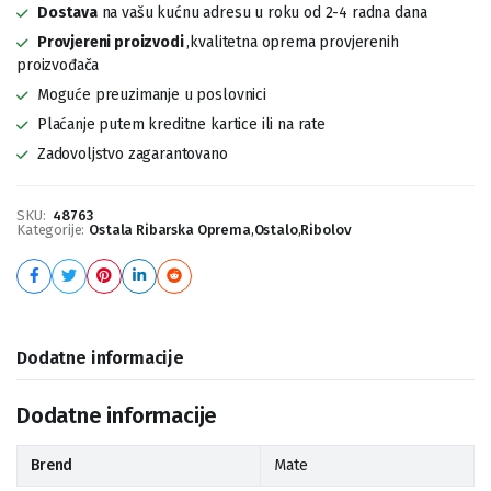
Dostava
na vašu kućnu adresu u roku od 2-4 radna dana
Provjereni proizvodi
,kvalitetna oprema provjerenih
proizvođača
Moguće preuzimanje u poslovnici
Plaćanje putem kreditne kartice ili na rate
Zadovoljstvo zagarantovano
SKU:
48763
Kategorije:
Ostala Ribarska Oprema
,
Ostalo
,
Ribolov
Dodatne informacije
Dodatne informacije
Brend
Mate