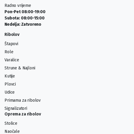
Radno vrijeme
Pon-Pet 08:00-19:00
Subota: 08:00-15:00
Nedelja: Zatvoreno
Ribolov
Štapovi
Role
Varalice
Strune & Najloni
Kutije
Plovci
Udice
Primama za ribolov
Signalizatori
Oprema za ribolov
Stolice
Naočale