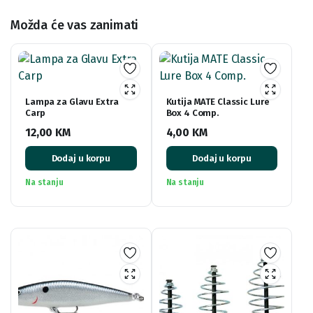
Možda će vas zanimati
Lampa za Glavu Extra
Kutija MATE Classic Lure
Carp
Box 4 Comp.
12,00
KM
4,00
KM
Dodaj u korpu
Dodaj u korpu
Na stanju
Na stanju