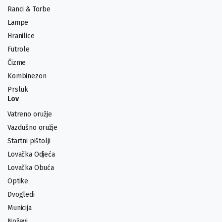
Ranci & Torbe
Lampe
Hranilice
Futrole
Čizme
Kombinezon
Prsluk
Lov
Vatreno oružje
Vazdušno oružje
Startni pištolji
Lovačka Odjeća
Lovačka Obuća
Optike
Dvogledi
Municija
Noževi