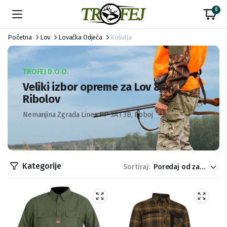
0
Početna
Lov
Lovačka Odjeća
Košulja
TROFEJ D.O.O.
Veliki izbor opreme za Lov &
Ribolov
Nemanjina Zgrada Linea PP 3A i 3B, Doboj
Kategorije
Sortiraj: