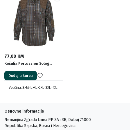
77,00
KM
Košulja Percussion Solog…
Dodaj u korpu
Veličina: S>M>L>XL>2XL>3XL>4XL
Osnovne informacije
Nemanjina Zgrada Linea PP 3A i 3B, Doboj 74000
Republika Srpska, Bosna i Hercegovina