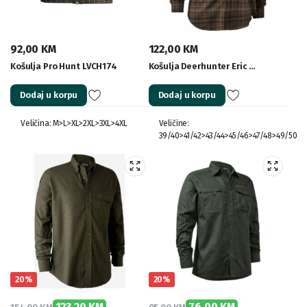
92,00
KM
122,00
KM
Košulja Pro Hunt LVCH174
Košulja Deerhunter Eric …
Dodaj u korpu
Dodaj u korpu
Veličina: M>L>XL>2XL>3XL>4XL
Veličine:
39/40>41/42>43/44>45/46>47/48>49/50
20%
20%
123,20
KM
76,00
KM