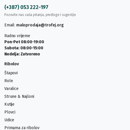
(+387) 053 222-197
Pozovite nas vaša pitanja, predloge i sugestije
Email:
maloprodaja@trofej.org
Radno vrijeme
Pon-Pet 08:00-19:00
Subota: 08:00-15:00
Nedelja: Zatvoreno
Ribolov
Štapovi
Role
Varalice
Strune & Najloni
Kutije
Plovci
Udice
Primama za ribolov