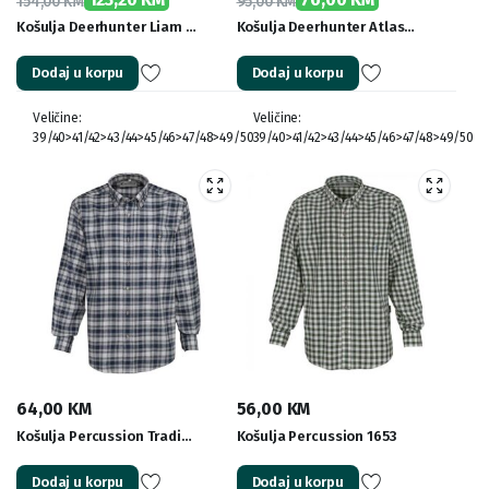
154,00
KM
95,00
KM
Original
Current
Original
Current
Košulja Deerhunter Liam …
Košulja Deerhunter Atlas…
price
price
price
price
Dodaj u korpu
Dodaj u korpu
was:
is:
was:
is:
154,00 KM.
123,20 KM.
95,00 KM.
76,00 KM.
Veličine:
Veličine:
39/40>41/42>43/44>45/46>47/48>49/50
39/40>41/42>43/44>45/46>47/48>49/50
64,00
KM
56,00
KM
Košulja Percussion Tradi…
Košulja Percussion 1653
Dodaj u korpu
Dodaj u korpu