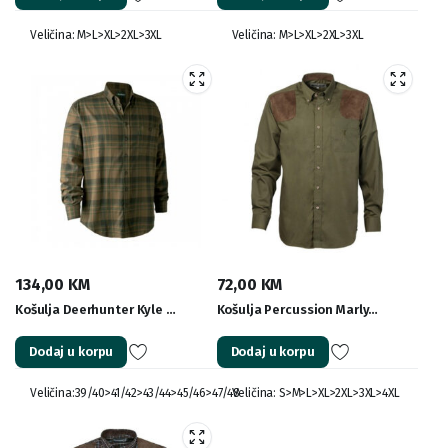
Veličina: M>L>XL>2XL>3XL
Veličina: M>L>XL>2XL>3XL
134,00
KM
72,00
KM
Košulja Deerhunter Kyle …
Košulja Percussion Marly…
Dodaj u korpu
Dodaj u korpu
Veličina:39/40>41/42>43/44>45/46>47/48
Veličina: S>M>L>XL>2XL>3XL>4XL