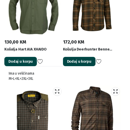
130,00
KM
172,00
KM
Košulja Hart AIA XHAIDO
Košulja Deerhunter Benne…
Dodaj u korpu
Dodaj u korpu
Ima u veličinama
M>L>XL>2XL>3XL